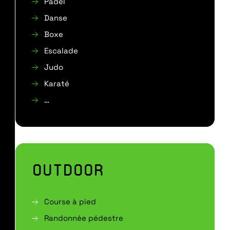
Padel
Danse
Boxe
Escalade
Judo
Karaté
…
OUTDOOR
Course à pied
Randonnée pédestre